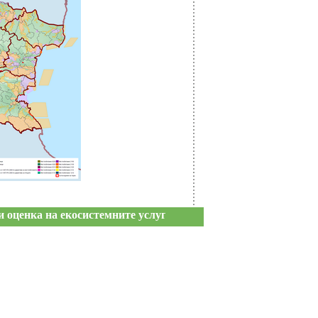
ценка на екосистемните услуги в земи с рядка растителност в