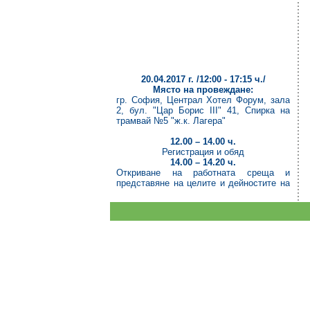
20.04.2017 г. /12:00 - 17:15 ч./
Място на провеждане:
гр. София, Централ Хотел Форум, зала
2, бул. "Цар Борис III" 41, Спирка на
трамвай №5 "ж.к. Лагера"
12.00 – 14.00 ч.
Регистрация и обяд
14.00 – 14.20 ч.
Откриване на работната среща и
представяне на целите и дейностите на
проекта – Доц. д-р Анна Ганева -
Директор на ИБЕИ-БАН и ръководител
на проекта
14.20 – 14.45 ч.
Типове екосистеми с разредена
растителност и картиране – Петър
Димов, ГИС-експерт на проекта
14.45 – 14.55 ч.
Въпроси и дискусия
14.55 – 15.20 ч.
Анализ на данните и оценка на
състоянието и услугите на екосистемите